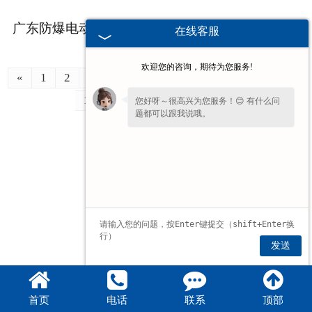
广东防爆电动葫芦：多等级防爆配置，适配化工不同车间
2025-12-04
在线客服
欢迎您的咨询，期待为您服务!
«
1
2
3
4
5
6
7
8
9
10
11
12
13
14
»
尾页 ›
您好呀～很高兴为您服务！😊 有什么问
题都可以跟我说哦。
发送
首页
电话
联系
顶部