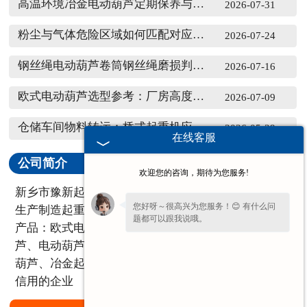
高温环境冶金电动葫芦定期保养与操作步骤
2026-07-31
粉尘与气体危险区域如何匹配对应防爆电动葫芦
2026-07-24
钢丝绳电动葫芦卷筒钢丝绳磨损判断与更换标准
2026-07-16
欧式电动葫芦选型参考：厂房高度与起升吨位匹配方案
2026-07-09
仓储车间物料转运：桥式起重机应用优势
2026-05-29
在线客服
公司简介
查看更多
欢迎您的咨询，期待为您服务!
新乡市豫新起重机械有限公司(新乡市豫新起重机厂)是
您好呀～很高兴为您服务！😊 有什么问
生产制造起重运输机械的、有多年经验的厂家，主营
题都可以跟我说哦。
产品：欧式电动葫芦、防爆电动葫芦、冶金电动葫
芦、电动葫芦、门式起重机、桥式起重机、冶金电动
葫芦、冶金起重机、多功能起重机，我们是重合同守
信用的企业