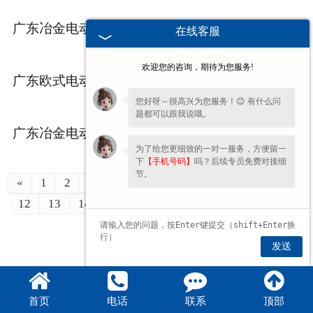
广东冶金电动葫芦应该选用哪些类型的钢丝绳
2024-02-02
在线客服
欢迎您的咨询，期待为您服务!
广东欧式电动葫芦的特殊优点有哪些
2024-01-26
您好呀～很高兴为您服务！😊 有什么问
题都可以跟我说哦。
广东冶金电动葫芦和普通电动葫芦区别？
2024-01-19
为了给您更细致的一对一服务，方便留一
下
【手机号码】
吗？后续专员免费对接细
节。
«
1
2
3
4
5
6
7
8
9
10
11
12
13
14
15
16
17
18
19
20
»
发送
首页
电话
联系
顶部