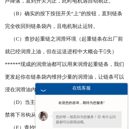
芦降落，直到开关为止，此时电机遇自动制止。
（B）确实的按下按扭开关“上”的按钮，直到链条
完全收回到链条袋内，且电机制止运转。
（C）查抄起重链之润滑环境（起重链条在出厂前
就已经润滑上油，但在运送进程中大概会干失）
******现成的润滑油都可以用来润滑起重链条，我们
更发起你在链条袋内维持少量的润滑油，让链条可以
在线客服
浸在润滑油内。
（D）当主机的链条吊数为双链式或多链式时，严
欢迎您的咨询，期待为您服务!
禁将下吊钩从链条中翻转，克制伤害产生。
您好呀～很高兴为您服务！😊 有什么问
题都可以跟我说哦。
（E）查抄链条款的偏向性，全部的焊接点都应该