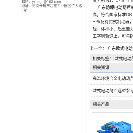
度分别为1．17m／mi
邮箱：
yxqzgs@163.com
地址：河南长垣市起重工业园区位大路
广东防爆电动葫芦
2号
高，符合国家标准GB
～5t配有钳式制动器
轻、体积小、起重能力
工字钢轨道上，可与
上一个：
广东欧式电动
相关标签： 欧式电动
相关资讯
高温环境冶金电动葫
欧式电动葫芦选型参
相关产品