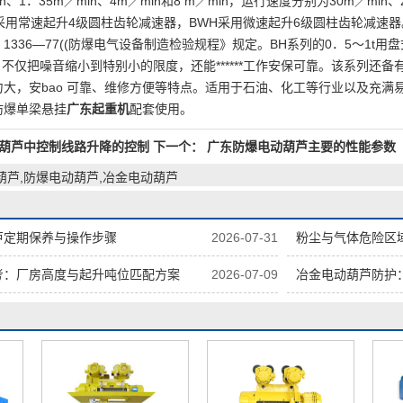
n、1．35m／min、4m／min和8 m／min，运行速度分别为30m／min、2
采用常速起升4级圆柱齿轮减速器，BWH采用微速起升6级圆柱齿轮减速
 1336—77((防爆电气设备制造检验规程》规定。BH系列的0．5～1
，不仅把噪音缩小到特别小的限度，还能******工作安保可靠。该系列
大，安bao 可靠、维修方便等特点。适用于石油、化工等行业以及充
防爆单梁悬挂
广东起重机
配套使用。
葫芦中控制线路升降的控制
下一个：
广东防爆电动葫芦主要的性能参数
葫芦,防爆电动葫芦,冶金电动葫芦
芦定期保养与操作步骤
2026-07-31
粉尘与气体危险区
考：厂房高度与起升吨位匹配方案
2026-07-09
冶金电动葫芦防护：