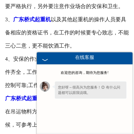
要严格执行，另外要注意作业场合的安
保
和卫生。
3、
广东桥式起重机
以及其他起重机的操作人员要具
备相应的资格证书，在工作的时候要专心致志，不能
三心二意，更不能饮酒工作。
在线客服
4、安
保
的作业就是******起重机械运转正常，零部
件齐全，工作机构和安保装置工作可靠，操纵灵敏，
欢迎您的咨询，期待为您服务!
控制可靠;工作能力和作业效率在正常范围。
您好呀～很高兴为您服务！😊 有什么问
题都可以跟我说哦。
广东桥式起重机
使用良好的标准就是安
保
性能好，它
在吊运物料方面有着自己的优势，选择和使用的时
候，可参考上述标准。