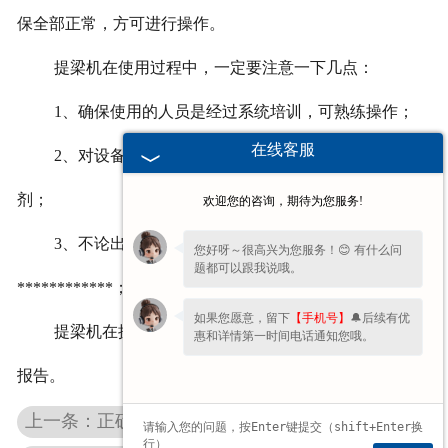
保全部正常，方可进行操作。
提梁机在使用过程中，一定要注意一下几点：
1
、确保使用的人员是经过系统培训，可熟练操作；
在线客服
2
、对设备要定期的进行养护，更换零件，加住润滑
剂；
欢迎您的咨询，期待为您服务!
3
、不论出现什么问题，一定全部排查，直到问题
您好呀～很高兴为您服务！😊 有什么问
题都可以跟我说哦。
************；
如果您愿意，留下
【手机号】
🔔后续有优
提梁机在操作的过程中，定时的进行检查，写好检查
惠和详情第一时间电话通知您哦。
报告。
上一条：正确维护保养广东防爆电动葫芦的方法有哪些？