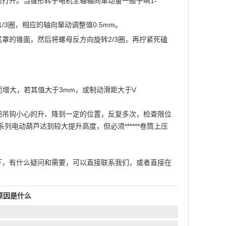
打开。当锥形转子电机主轴轴向窜动量一般子啊1-
/3圈，相应的轴向窜动调整值0.5mm。
罩的锥面，然后将螺母反方向旋转2/3圈，再拧紧死磕
而增大，若其值大于3mm，或制动滑距大于V
把吊钩小心的升、降到一定的位置，反复多次，检查限位
电动葫芦达到较大提升高度，但必须******卷筒上压
下，有什么疑问和需要，可以直接联系我们，或者直接在
原因是什么