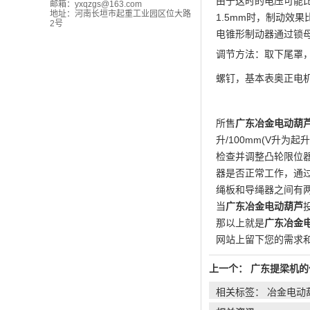
由于这时的电压可能比
邮箱：
yxqzgs@163.com
地址：河南长垣市起重工业园区位大路
1.5mm时，制动效
2号
电锥形制动器通过锁母
调节方法：取下尾罩
螺钉，基本表奥正电机
所售
广东冶金电动葫
升/100mm(V升为
检查并调整凸轮限位
器是否正常工作，通过
绳板和导绳器之间有
当
广东冶金电动葫芦
那以上就是
广东冶金
网站上留下您的需求
上一个：
广东提梁机的
相关标签： 冶金电动