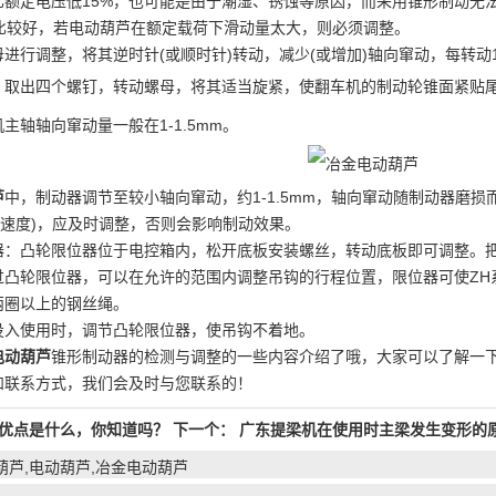
额定电压低15%，也可能是由于潮湿、锈蚀等原因，而采用锥形制动无法
果比较好，若电动葫芦在额定载荷下滑动量太大，则必须调整。
进行调整，将其逆时针(或顺时针)转动，减少(或增加)轴向窜动，每转动1
，取出四个螺钉，转动螺母，将其适当旋紧，使翻车机的制动轮锥面紧贴尾
主轴轴向窜动量一般在1-1.5mm。
芦
中，制动器调节至较小轴向窜动，约1-1.5mm，轴向窜动随制动器磨损
起升速度)，应及时调整，否则会影响制动效果。
器：凸轮限位器位于电控箱内，松开底板安装螺丝，转动底板即可调整。
凸轮限位器，可以在允许的范围内调整吊钩的行程位置，限位器可使ZH系列
两圈以上的钢丝绳。
投入使用时，调节凸轮限位器，使吊钩不着地。
电动葫芦
锥形制动器的检测与调整的一些内容介绍了哦，大家可以了解一
和联系方式，我们会及时与您联系的！
优点是什么，你知道吗？
下一个：
广东提梁机在使用时主梁发生变形的
葫芦,电动葫芦,冶金电动葫芦