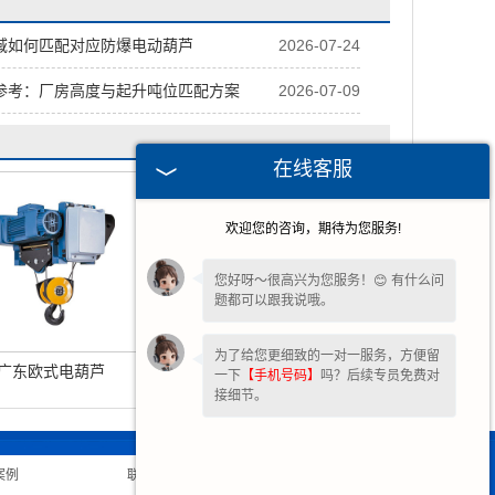
域如何匹配对应防爆电动葫芦
2026-07-24
参考：厂房高度与起升吨位匹配方案
2026-07-09
在线客服
欢迎您的咨询，期待为您服务!
您好呀～很高兴为您服务！😊 有什么问
题都可以跟我说哦。
为了给您更细致的一对一服务，方便留
广东欧式电葫芦
广东环链型电动葫芦
一下
【手机号码】
吗？后续专员免费对
接细节。
案例
|
联系我们
|
网站地图
|