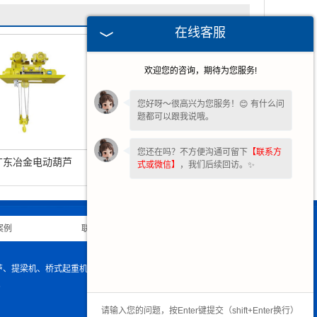
在线客服
欢迎您的咨询，期待为您服务!
您好呀～很高兴为您服务！😊 有什么问
题都可以跟我说哦。
您还在吗？不方便沟通可留下
【联系方
广东冶金电动葫芦
广东防爆电动葫芦
式或微信】
，我们后续回访。✨
案例
|
联系我们
|
网站地图
|
动葫芦、提梁机、桥式起重机、出渣机等产品，欢迎来电生产定制！
6