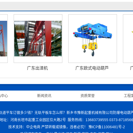
广东出渣机
广东欧式电动葫芦
品中心
|
新闻资讯
|
资质荣誉
|
工程
车哪家好？轨道平车订做多少钱？无轨平板车怎么样？新乡市豫新起重机械有限公司防爆电
地址：河南长垣市起重工业园区位大路2号 服务热线：13683739555 0373-871856
技术支持：中企电商
严禁转载或镜像，违者必究！
豫ICP备11006481号-2