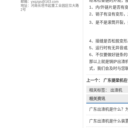
经常检查链的外观，
邮箱：
yxqzgs@163.com
地址：河南长垣市起重工业园区位大路
1、内/外链片是否有
2号
2、销子有没有变形
3、是不是滚筒开裂
4、接缝是否松脱变形
5、运行时有无异音
6、不仅要做好链条
那以上就是锅炉出渣
式，我们会及时与您
上一个：
广东提梁机在
相关标签： 出渣机
相关资讯
广东出渣机是什么？
广东出渣机是什么装