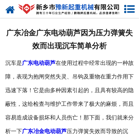
网站首页
走进我们
广东冶金广东电动葫芦因为压力弹簧失
产品中心
效而出现沉车简单分析
新闻资讯
沉车是
广东电动葫芦
在使用过程中经常出现的一种故
装车现场
障，表现为抱闸突然失灵、吊钩及重物在重力作用下
资质荣誉
迅速下落！它是由多种因素引起的，且具有较高的隐
工程案例
蔽性，这给检查与维护工作带来了极大的麻烦，而且
容易造成设备损坏和人员伤亡！那下面，我们就来分
联系我们
析一下
广东冶金电动葫芦
压力弹簧失效而导致的沉