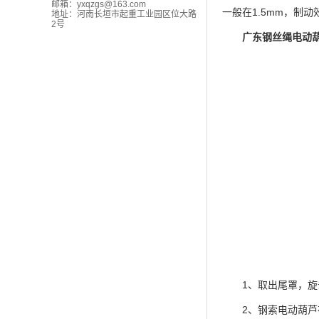
邮箱：
yxqzgs@163.com
一般在1.5mm，制动
地址：河南长垣市起重工业园区位大路
2号
广东钢丝绳电动
1、取出尾罩，旋去
2、钢索电动葫芦在