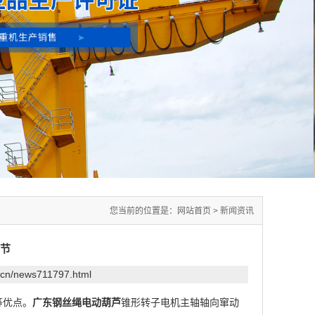
您当前的位置是：
网站首页
>
新闻资讯
节
.cn/news711797.html
等优点。
广东钢丝绳电动葫芦
锥形转子电机主轴轴向窜动