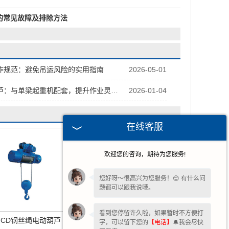
的常见故障及排除方法
作规范：避免吊运风险的实用指南
2026-05-01
：与单梁起重机配套，提升作业灵活性
2026-01-04
在线客服
欢迎您的咨询，期待为您服务!
您好呀～很高兴为您服务！😊 有什么问
题都可以跟我说哦。
看到您停留许久啦，如果暂时不方便打
CD钢丝绳电动葫芦
广东CDMD电动葫芦
字，可以留下您的
【电话】
🔔我会尽快