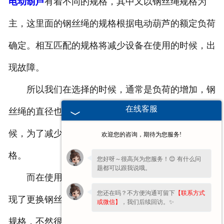
电动葫芦
有着不同的规格，其中又以钢丝绳规格为
主，这里面的钢丝绳的规格根据电动葫芦的额定负荷
确定。相互匹配的规格将减少设备在使用的时候，出
现故障。
所以我们在选择的时候，通常是负荷的增加，钢
在线客服
丝绳的直径也会有相应的增加。所以我们在选择的时
候，为了减少设备出现故障，我们需要选择对应的规
欢迎您的咨询，期待为您服务!
格。
您好呀～很高兴为您服务！😊 有什么问
题都可以跟我说哦。
而在使用的过程中，如果
广东钢丝绳电动葫芦
出
您还在吗？不方便沟通可留下
【联系方式
现了更换钢丝绳的情况，那么我们要注意选择匹配的
或微信】
，我们后续回访。✨
规格，不然很有可能造成危险。