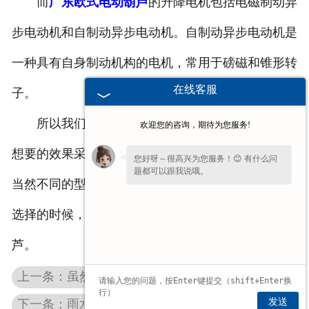
而
广东欧式电动葫芦
的升降电机包括电磁制动异
步电动机和自制动异步电动机。自制动异步电动机是
一种具有自身制动机构的电机，常用于磅磁和锥形转
在线客服
子。
所以我们在选择这个产品的时候，可以根据自己
欢迎您的咨询，期待为您服务!
想要的效果采用不用的电机结构和不同的变速方式。
您好呀～很高兴为您服务！😊 有什么问
题都可以跟我说哦。
当然不同的型号，优缺点也是不一样的，所以我们在
选择的时候，可以根据自己的需求选择欧式电动葫
芦。
上一条：虽然广东桥式起重机型号不一样但是优势一样
发送
下一条：雨水天气你对广东防爆电动葫芦有保护吗