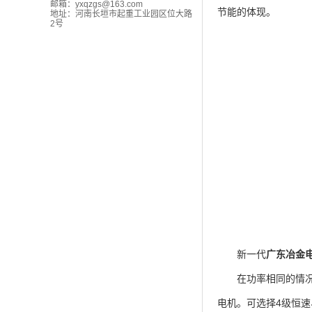
邮箱：
yxqzgs@163.com
节能的体现。
地址：河南长垣市起重工业园区位大路
2号
新一代
广东冶金
在功率相同的情况下
电机。可选择4级恒速