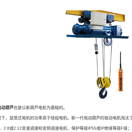
电动葫芦
也是以新葫芦电机为基础的。
，鼠笼式电机的功率高于绕组电机。新一代电动葫芦的驱动电机淘汰了
、2:8或2:12变速调速和变频调速电机、保护等级IP55或IP绝缘等级