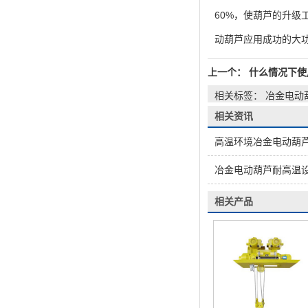
60%，使葫芦的升级
动葫芦应用成功的大
上一个：
什么情况下使
相关标签： 冶金电动
相关资讯
高温环境冶金电动葫
冶金电动葫芦耐高温设
相关产品