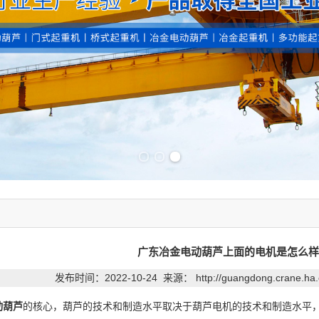
Previous slide
Next slide
广东冶金电动葫芦上面的电机是怎么样
发布时间：2022-10-24 来源：
http://guangdong.crane.ha
动葫芦
的核心，葫芦的技术和制造水平取决于葫芦电机的技术和制造水平