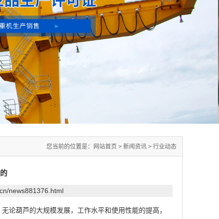
您当前的位置是：
网站首页
>
新闻资讯
>
行业动态
的
.cn/news881376.html
，无论葫芦的大规模发展，工作水平和使用性能的提高，