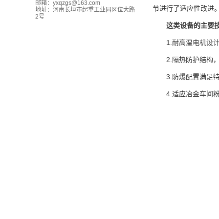
邮箱：
yxqzgs@163.com
节进行了适应性改进
地址：河南长垣市起重工业园区位大路
2号
这类设备的主要
1.耐高温电机设计
2.隔热防护结构，
3.防爆配置满足特
4.适应冶金车间粉