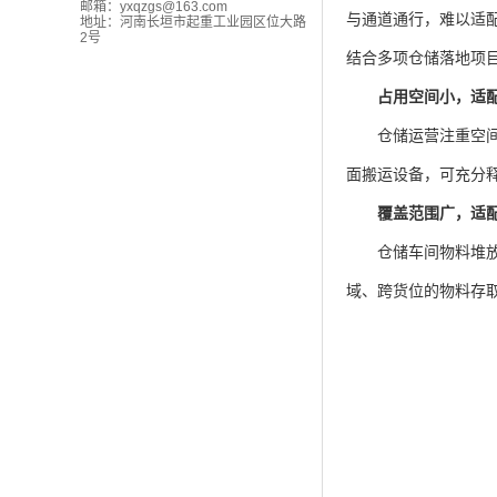
邮箱：
yxqzgs@163.com
与通道通行，难以适
地址：河南长垣市起重工业园区位大路
2号
结合多项仓储落地项
占用空间小，适配
仓储运营注重空间
面搬运设备，可充分
覆盖范围广，适配
仓储车间物料堆放点
域、跨货位的物料存