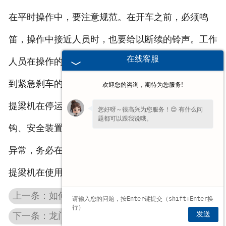
在平时操作中，要注意规范。在开车之前，必须鸣
笛，操作中接近人员时，也要给以断续的铃声。工作
在线客服
人员在操作的过程中需要按照指挥信号进行，如果看
到紧急刹车的信号，需要立刻执行，以免发生意外。
欢迎您的咨询，期待为您服务!
提梁机在停运的时候，司机要对制动器、钢丝绳、吊
您好呀～很高兴为您服务！😊 有什么问
题都可以跟我说哦。
钩、安全装置等都需要做一个全面的检查，如果发现
异常，务必在操作之前解决。
提梁机在使用中有哪些优势和便捷？
上一条：如何选择合适的广东欧式广东电动葫芦以及钢丝绳？
发送
下一条：龙门广东起重机在使用的时候，应该注意的方面