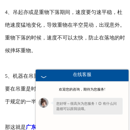
4、吊起亦或是重物下落期间，速度要匀速平稳，杜
绝速度猛地变化，导致重物在半空晃动，出现意外。
重物下落的时候，速度不可以太快，防止在落地的时
候摔坏重物。
在线客服
5、机器在吊重的时候，尽可能地防止起落臂杆，需
要在吊重是时候起落臂杆的话，那起重的重量不能大
欢迎您的咨询，期待为您服务!
于规定的一半。
您好呀～很高兴为您服务！😊 有什么问
题都可以跟我说哦。
您还在吗？不方便沟通可留下
【联系方式
那这就是
广东龙门起重机
在使用的时候，应该注意的
或微信】
，我们后续回访。✨