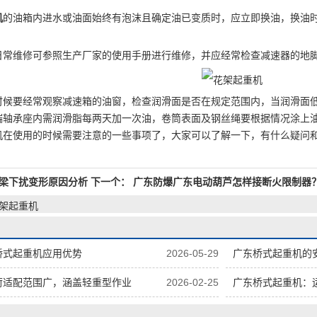
机
的油箱内进水或油面始终有泡沫且确定油已变质时，应立即换油，换油
日常维修可参照生产厂家的使用手册进行维修，并应经常检查减速器的地
时候要经常观察减速箱的油窗，检查润滑面是否在规定范围内，当润滑面
端轴承座内需润滑脂每两天加一次油，卷筒表面及钢丝绳要根据情况涂上
机在使用的时候需要注意的一些事项了，大家可以了解一下，有什么疑问
！
梁下扰变形原因分析
下一个：
广东防爆广东电动葫芦怎样接断火限制器
花架起重机
桥式起重机应用优势
2026-05-29
广东桥式起重机的
荷适配范围广，涵盖轻重型作业
2026-02-25
广东桥式起重机：