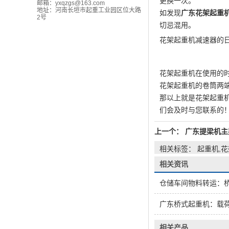
更换一次。
邮箱：
yxqzgs@163.com
地址：河南长垣市起重工业园区位大路
如发现
广东花架起重
2号
切忌混用。
花架起重机减速器的
花架起重机在使用的
花架起重机的卷筒两
那以上就是花架起重
们会及时与您联系的
上一个：
广东提梁机主
相关标签： 起重机,
相关资讯
仓储车间物料转运：
广东桥式起重机：载
相关产品