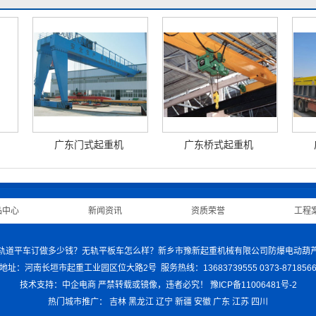
广东门式起重机
广东桥式起重机
品中心
|
新闻资讯
|
资质荣誉
|
工程
车哪家好？轨道平车订做多少钱？无轨平板车怎么样？新乡市豫新起重机械有限公司防爆电
地址：河南长垣市起重工业园区位大路2号 服务热线：13683739555 0373-871856
技术支持：中企电商
严禁转载或镜像，违者必究！
豫ICP备11006481号-2
热门城市推广：
吉林
黑龙江
辽宁
新疆
安徽
广东
江苏
四川