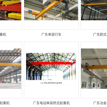
重机
广东单梁行车
广东欧式
起重机
广东电动单梁桥式起重机
广东冶金