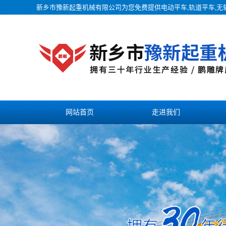
新乡市豫新起重机械有限公司为您免费提供
电动平车
,轨道平车,
网站首页
走进我们
联系我们