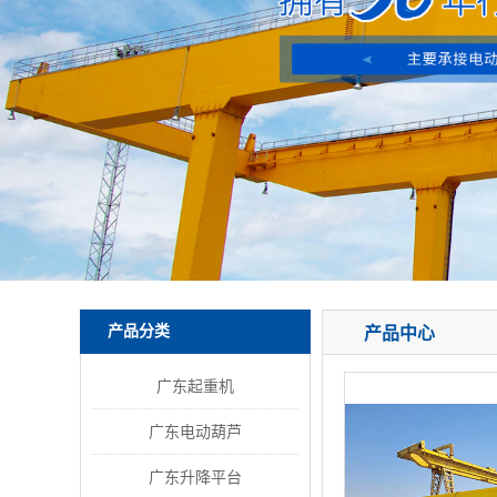
产品分类
产品中心
广东起重机
广东电动葫芦
广东升降平台