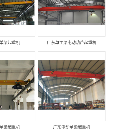
单梁起重机
广东单主梁电动葫芦起重机
单梁起重机
广东电动单梁起重机