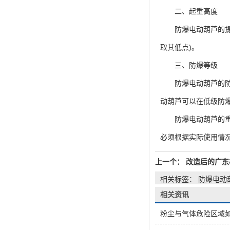
二、起重高度
防爆电动葫芦的提升
取其低点)。
三、防爆等级
防爆电动葫芦的防爆
动葫芦可以在低级防
防爆电动葫芦的重量
必须根据实际使用情
上一个：
改造后的广东
相关标签： 防爆电动
相关资讯
粉尘与气体危险区域