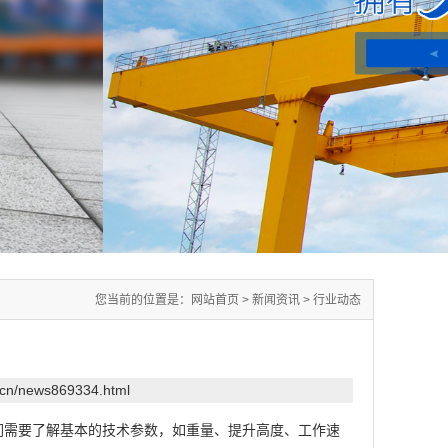
您当前的位置是：
网站首页
>
新闻资讯
>
行业动态
.cn/news869334.html
们需要了解基本的技术参数，如重量、提升高度、工作速