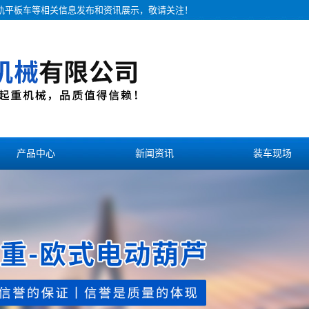
无轨平板车等相关信息发布和资讯展示，敬请关注！
产品中心
新闻资讯
装车现场