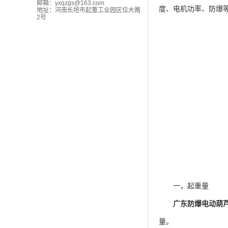
邮箱：
yxqzgs@163.com
度、电机功率、防爆
地址：河南长垣市起重工业园区位大路
2号
一，起重量
广东防爆电动葫
量。