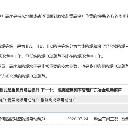
高度是指从地面或轨道顶面到取物装置高提升位置的铅垂(钩取钩到更换
等级一般为ⅡA，ⅡB，ⅡC防护等级分为气体防爆和粉尘混合物防爆三
爆环境中工作，但低级防爆电动葫芦不能在防爆环境中工作。
、高度和防爆水平是非常重要的技术参数，也是我们购买防爆电动葫芦
况选择合适的防爆电动葫芦。
桥式起重机有哪些提升
下一个：
根据使用频率管理广东冶金电动葫芦
葫芦,粉尘防爆电动葫芦,钢丝绳防爆电动葫芦
如何匹配对应防爆电动葫芦
2026-07-24
粉尘车间工况：豫