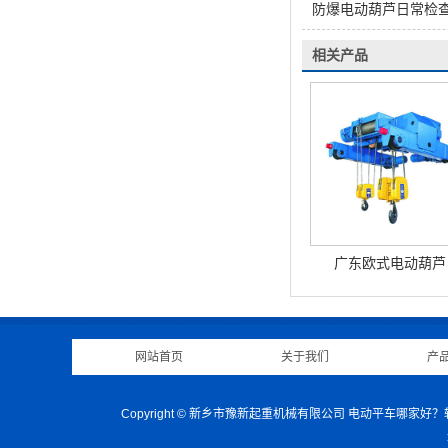
防爆电动葫芦日常检查清
相关产品
广东欧式电动葫芦
网站首页
|
关于我们
|
产
Copyright © 新乡市豫新起重机械有限公司 电动平