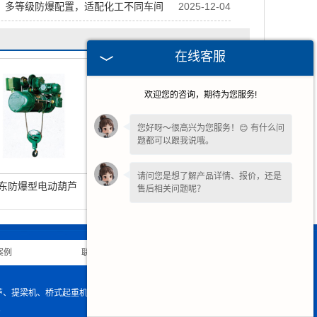
：多等级防爆配置，适配化工不同车间
2025-12-04
在线客服
欢迎您的咨询，期待为您服务!
您好呀～很高兴为您服务！😊 有什么问
题都可以跟我说哦。
请问您是想了解产品详情、报价，还是
东防爆型电动葫芦
广东防爆电动葫芦
售后相关问题呢？
案例
|
联系我们
|
网站地图
|
动葫芦、提梁机、桥式起重机、出渣机等产品，欢迎来电生产定制！
6