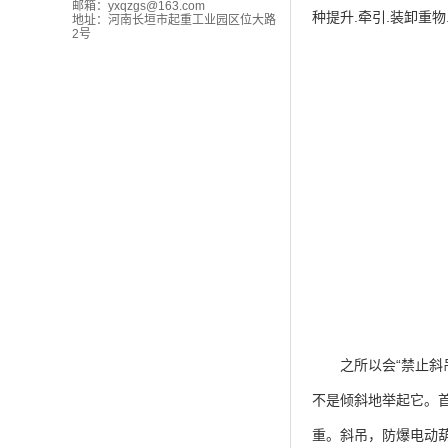
邮箱：
yxqzgs@163.com
种提升.牵引.装卸重
地址：河南长垣市起重工业园区位大路
2号
之所以会“禁止斜吊
不是倾斜地举起它。
重。斜吊，防爆电动