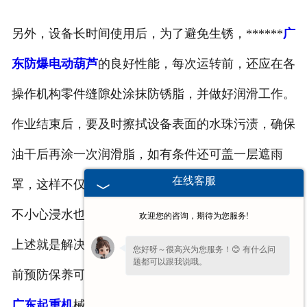
另外，设备长时间使用后，为了避免生锈，******
广
东防爆电动葫芦
的良好性能，每次运转前，还应在各
操作机构零件缝隙处涂抹防锈脂，并做好润滑工作。
作业结束后，要及时擦拭设备表面的水珠污渍，确保
油干后再涂一次润滑脂，如有条件还可盖一层遮雨
在线客服
罩，这样不仅避免了潮湿空气和雨水的侵袭，即使一
不小心浸水也能防止部分锈蚀。
欢迎您的咨询，期待为您服务!
上述就是解决
广东防爆电动葫芦
锈蚀的一些方法，提
您好呀～很高兴为您服务！😊 有什么问
题都可以跟我说哦。
前预防保养可以使设备得到更好的使用。新乡市豫新
广东起重机
械有限公司一直致力于起重设备的生产制