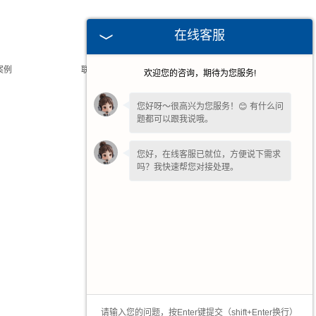
在线客服
案例
|
联系我们
|
网站地图
|
欢迎您的咨询，期待为您服务!
您好呀～很高兴为您服务！😊 有什么问
动葫芦、提梁机、桥式起重机、出渣机等产品，欢迎来电生产定制！
题都可以跟我说哦。
6
您好，在线客服已就位，方便说下需求
吗？我快速帮您对接处理。