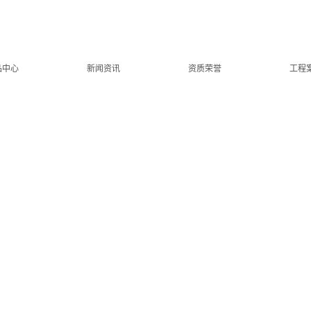
品中心
|
新闻资讯
|
资质荣誉
|
工程
车哪家好？轨道平车订做多少钱？无轨平板车怎么样？新乡市豫新起重机械有限公司防爆电
地址：河南长垣市起重工业园区位大路2号 服务热线：13683739555 0373-871856
技术支持：中企电商
严禁转载或镜像，违者必究！
豫ICP备11006481号-2
热门城市推广：
吉林
黑龙江
辽宁
新疆
安徽
广东
江苏
四川