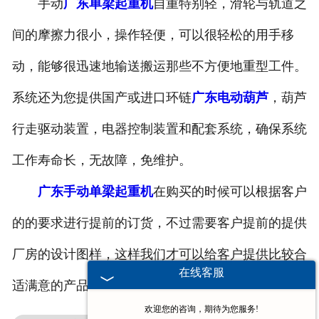
手动
广东单梁起重机
自重特别轻，滑轮与轨道之
-
广东堆垛机
间的摩擦力很小，操作轻便，可以很轻松的用手移
动，能够很迅速地输送搬运那些不方便地重型工件。
广东电动葫芦
系统还为您提供国产或进口环链
广东电动葫芦
，葫芦
-
广东欧式电动葫芦
行走驱动装置，电器控制装置和配套系统，确保系统
-
广东防爆电动葫芦
工作寿命长，无故障，免维护。
-
广东冶金电动葫芦
广东手动单梁起重机
在购买的时候可以根据客户
-
广东环链电动葫芦
的的要求进行提前的订货，不过需要客户提前的提供
-
广东钢丝绳电动葫芦
厂房的设计图样，这样我们才可以给客户提供比较合
在线客服
适满意的产品。
-
广东手拉葫芦
欢迎您的咨询，期待为您服务!