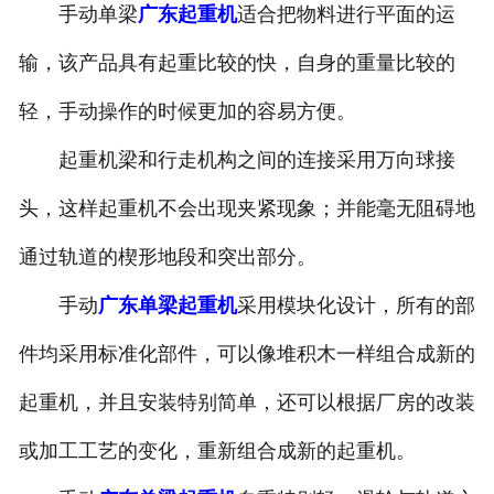
手动单梁
广东起重机
适合把物料进行平面的运
-
广东抓斗起重机
输，该产品具有起重比较的快，自身的重量比较的
-
广东悬挂起重机
轻，手动操作的时候更加的容易方便。
-
广东悬臂起重机
起重机梁和行走机构之间的连接采用万向球接
头，这样起重机不会出现夹紧现象；并能毫无阻碍地
-
广东地铁出渣机
通过轨道的楔形地段和突出部分。
-
广东港口起重机
手动
广东单梁起重机
采用模块化设计，所有的部
-
广东多功能起重机
件均采用标准化部件，可以像堆积木一样组合成新的
-
广东龙门起重机
起重机，并且安装特别简单，还可以根据厂房的改装
-
广东集装箱起重机
或加工工艺的变化，重新组合成新的起重机。
-
广东氧化起重机