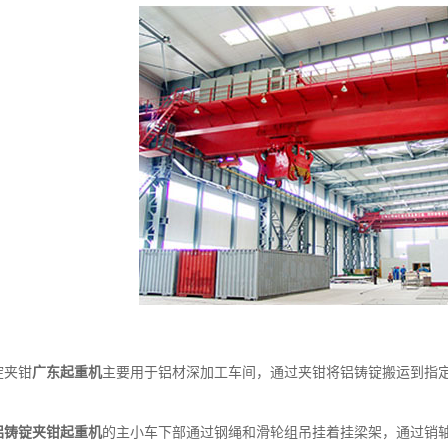
夹钳
广东起重机
主要用于铝材深加工车间，通过夹钳将铝铸锭搬运到指
铝铸锭夹钳起重机
的主小车下部通过钢绳和滑轮组吊挂着挂梁架，通过销