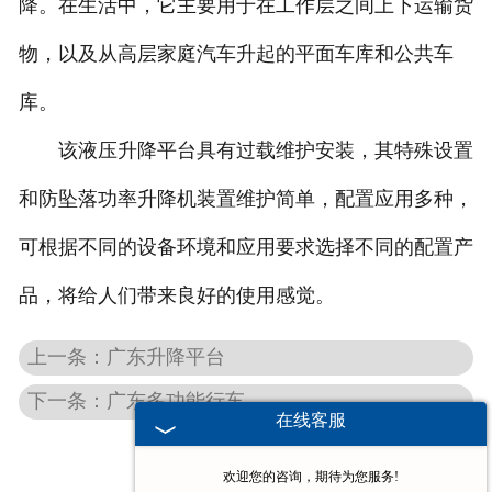
降。在生活中，它主要用于在工作层之间上下运输货
-
广东堆垛机
物，以及从高层家庭汽车升起的平面车库和公共车
库。
广东电动葫芦
该液压升降平台具有过载维护安装，其特殊设置
-
广东欧式电动葫芦
和防坠落功率升降机装置维护简单，配置应用多种，
-
广东防爆电动葫芦
可根据不同的设备环境和应用要求选择不同的配置产
-
广东冶金电动葫芦
品，将给人们带来良好的使用感觉。
-
广东环链电动葫芦
上一条：广东升降平台
-
广东钢丝绳电动葫芦
下一条：广东多功能行车
在线客服
-
广东手拉葫芦
欢迎您的咨询，期待为您服务!