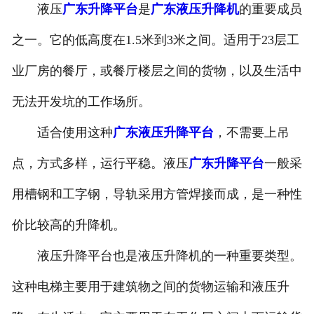
液压
广东升降平台
是
广东液压升降机
的重要成员
-
广东抓斗起重机
之一。它的低高度在1.5米到3米之间。适用于23层工
-
广东悬挂起重机
业厂房的餐厅，或餐厅楼层之间的货物，以及生活中
-
广东悬臂起重机
无法开发坑的工作场所。
适合使用这种
广东液压升降平台
，不需要上吊
-
广东地铁出渣机
点，方式多样，运行平稳。液压
广东升降平台
一般采
-
广东港口起重机
用槽钢和工字钢，导轨采用方管焊接而成，是一种性
-
广东多功能起重机
价比较高的升降机。
-
广东龙门起重机
液压升降平台也是液压升降机的一种重要类型。
-
广东集装箱起重机
这种电梯主要用于建筑物之间的货物运输和液压升
-
广东氧化起重机