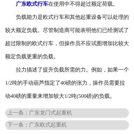
广东欧式行车
在使用中不得超过额定荷载。
-
广东抓斗起重机
负载能力是欧式行车和其他起重设备可以处理的
-
广东悬挂起重机
较大额定负载。尽管制造商可能表明他们已经测试了
-
广东悬臂起重机
超过限制的欧式行车，但操作员不应试图增加比较大
额定负载更重的负载。
-
广东地铁出渣机
拉力描述了提升负载所需的力。例如，如果一个
-
广东港口起重机
1/2吨的手动葫芦指定了40磅的张力，操作员需要拉
-
广东多功能起重机
动40磅的重量来增加较大1/2吨(500磅)的负载。
-
广东龙门起重机
上一条：广东龙门式起重机
-
广东集装箱起重机
下一条：广东欧式起重机
-
广东氧化起重机